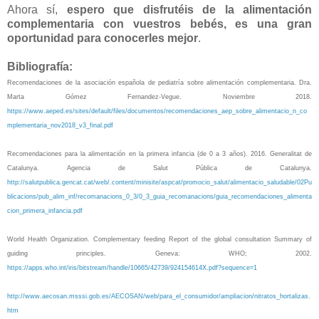
Ahora sí,
espero que disfrutéis de la alimentación
complementaria con vuestros bebés, es una gran
oportunidad para conocerles mejor
.
Bibliografía:
Recomendaciones de la asociación española de pediatría sobre alimentación complementaria. Dra.
Marta Gómez Fernandez-Vegue. Noviembre 2018.
https://www.aeped.es/sites/default/files/documentos/recomendaciones_aep_sobre_alimentacio_n_co
mplementaria_nov2018_v3_final.pdf
Recomendaciones para la alimentación en la primera infancia (de 0 a 3 años). 2016. Generalitat de
Catalunya. Agencia de Salut Pública de Catalunya.
http://salutpublica.gencat.cat/web/.content/minisite/aspcat/promocio_salut/alimentacio_saludable/02Pu
blicacions/pub_alim_inf/recomanacions_0_3/0_3_guia_recomanacions/guia_recomendaciones_alimenta
cion_primera_infancia.pdf
World Health Organization. Complementary feeding Report of the global consultation Summary of
guiding principles. Geneva: WHO; 2002.
https://apps.who.int/iris/bitstream/handle/10665/42739/924154614X.pdf?sequence=1
http://www.aecosan.msssi.gob.es/AECOSAN/web/para_el_consumidor/ampliacion/nitratos_hortalizas.
htm