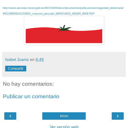
http://www.aecosan.msssi.gob.es/AECOSAN/docs/documentos/publicaciones/seguridad_alimentaria/
RECOMENDACIONES_consumo_pescado_MERCURIO_AESAN_WEB.PDF
Isabel Juaniz
en
6:49
Compartir
No hay comentarios:
Publicar un comentario
‹
›
Inicio
Ver versión web