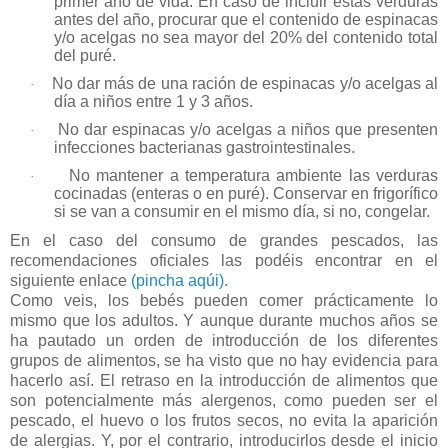
primer año de vida. En caso de incluir estas verduras
antes del año, procurar que el contenido de espinacas
y/o acelgas no sea mayor del 20% del contenido total
del puré.
No dar más de una ración de espinacas y/o acelgas al
·
día a niños entre 1 y 3 años.
No dar espinacas y/o acelgas a niños que presenten
·
infecciones bacterianas gastrointestinales.
No mantener a temperatura ambiente las verduras
·
cocinadas (enteras o en puré). Conservar en frigorífico
si se van a consumir en el mismo día, si no, congelar.
En el caso del consumo de grandes pescados, las
recomendaciones oficiales las podéis encontrar en el
siguiente enlace
(pincha aqúi)
.
Como veis, los bebés pueden comer prácticamente lo
mismo que los adultos. Y aunque durante muchos años se
ha pautado un orden de introducción de los diferentes
grupos de alimentos, se ha visto que no hay evidencia para
hacerlo así. El retraso en la introducción de alimentos que
son potencialmente más alergenos, como pueden ser el
pescado, el huevo o los frutos secos, no evita la aparición
de alergias. Y, por el contrario, introducirlos desde el inicio